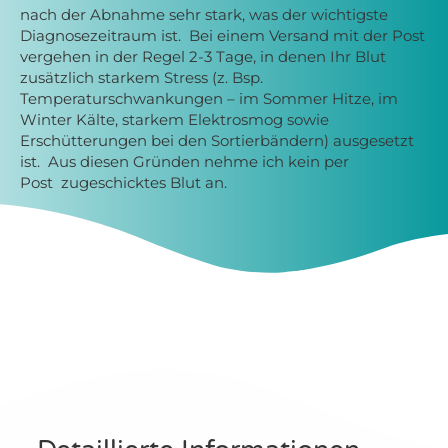
nach der Abnahme sehr stark, was der wichtigste
Diagnosezeitraum ist.
Bei einem Versand mit der Post
vergehen in der Regel 2-3 Tage, in denen Ihr Blut
zusätzlich starkem Stress (z. Bsp.
Temperaturschwankungen – im Sommer Hitze, im
Winter Kälte, starkem Elektrosmog sowie
Erschütterungen bei den Sortierbändern) ausgesetzt
ist. Aus diesen Gründen nehme ich kein per
Post zugeschicktes Blut an.