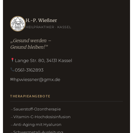
H.-P. Wießner
HEILPRAKTIKER · KASSEL
„Gesund werden –
Gesund bleiben!"
Lange Str. 80, 34131 Kassel
0561-3162893
hpwiessner@gmx.de
✉
THERAPIEANGEBOTE
Sauerstoff-Ozontherapie
Vitamin-C-Hochdosisinfusion
Anti-Aging mit Hyaluron
Schwermetall-Ausleitung