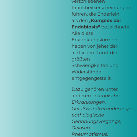
verschiedenen
Krankheitserscheinungen
führen, die Enderlein
als den „
Komplex der
Endobiosis“
bezeichnete.
Alle diese
Erkrankungsformen
haben von jeher der
ärztlichen Kunst die
größten
Schwierigkeiten und
Widerstände
entgegengestellt.
Dazu gehören unter
anderem:
chronische
Erkrankungen,
Gefäßwandveränderungen,
pathologische
Gerinnungsvorgänge,
Gelosen,
Rheumatismus,