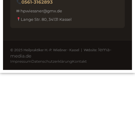
0561-3162893
✉ hpwiessner@gmx.de
Lange Str. 80, 34131 Kassel
lema-
© 2025 Heilpraktiker H.-P. Wießner · Kassel | Website:
media.de
Impressum
Datenschutzerklärung
Kontakt