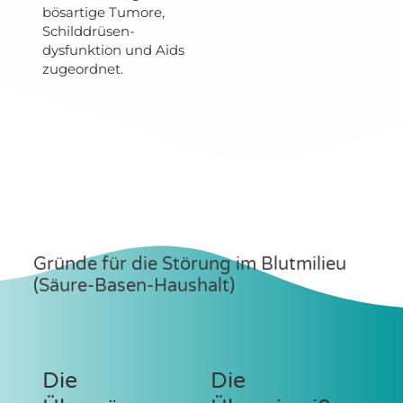
bösartige Tumore,
Schilddrüsen-
dysfunktion und Aids
zugeordnet.
Gründe für die Störung im Blutmilieu
(Säure-Basen-Haushalt)
Die
Die