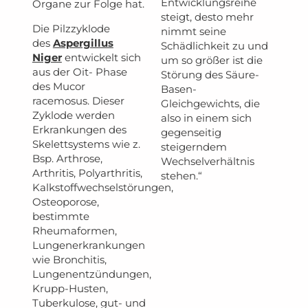
Entwicklungsreihe
Organe zur Folge hat.
steigt, desto mehr
Die Pilzzyklode
nimmt seine
des
Aspergillus
Schädlichkeit zu und
Niger
entwickelt sich
um so größer ist die
aus der Oit- Phase
Störung des Säure-
des Mucor
Basen-
racemosus. Dieser
Gleichgewichts, die
Zyklode werden
also in einem sich
Erkrankungen des
gegenseitig
Skelettsystems wie z.
steigerndem
Bsp. Arthrose,
Wechselverhältnis
Arthritis, Polyarthritis,
stehen.“
Kalkstoffwechselstörungen,
Osteoporose,
bestimmte
Rheumaformen,
Lungenerkrankungen
wie Bronchitis,
Lungenentzündungen,
Krupp-Husten,
Tuberkulose, gut- und