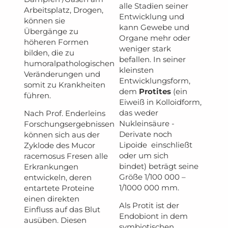
alle Stadien seiner
Arbeitsplatz, Drogen,
Entwicklung und
können sie
kann Gewebe und
Übergänge zu
Organe mehr oder
höheren Formen
weniger stark
bilden, die zu
befallen. In seiner
humoralpathologischen
kleinsten
Veränderungen und
Entwicklungsform,
somit zu Krankheiten
dem
Protites
(ein
führen.
Eiweiß in Kolloidform,
das weder
Nach Prof. Enderleins
Nukleinsäure -
Forschungsergebnissen
Derivate noch
können sich aus der
Lipoide einschließt
Zyklode des Mucor
oder um sich
racemosus Fresen alle
bindet) beträgt seine
Erkrankungen
Größe 1/100 000 –
entwickeln, deren
1/1000 000 mm.
entartete Proteine
einen direkten
Als Protit ist der
Einfluss auf das Blut
Endobiont in dem
ausüben. Diesen
symbiotischen