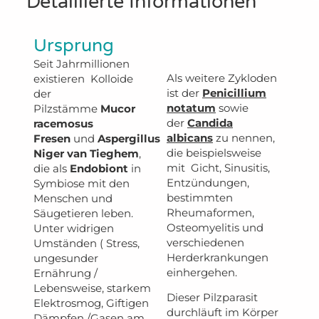
Detaillierte Informationen
Ursprung
Seit Jahrmillionen
Als weitere Zykloden
existieren Kolloide
ist der
Penicillium
der
notatum
sowie
Pilzstämme
Mucor
der
Candida
racemosus
albicans
zu nennen,
Fresen
und
Aspergillus
die beispielsweise
Niger van Tieghem
,
mit Gicht, Sinusitis,
die als
Endobiont
in
Entzündungen,
Symbiose mit den
bestimmten
Menschen und
Rheumaformen,
Säugetieren leben.
Osteomyelitis und
Unter widrigen
verschiedenen
Umständen
( Stress,
Herderkrankungen
ungesunder
einhergehen.
Ernährung /
Lebensweise, starkem
Dieser Pilzparasit
Elektrosmog, Giftigen
durchläuft im Körper
Dämpfen /Gasen am