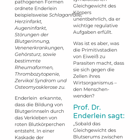
pathogenen Formen
Gleichgewicht des
ordnete Enderlein
Körpers
beispielsweise
Schlaganfälle,
unentbehrlich, da er
Herzinfarkt,
wichtige regulative
Augeninfarkt,
Aufgaben erfüllt.
Störungen der
Blutgerinnung,
Was ist es aber, was
Venenerkrankungen,
die Primitivstadien
Gehörsturz, sowie
von Eiweiß zu
bestimmte
Parasiten macht, dass
Rheumaformen,
sie sich gegen die
Thrombozytopenie,
Zellen ihres
Zervikal Syndrom und
Wirtsorganismus –
Osteomyosklerose zu.
den Menschen-
wenden?
Enderlein erkannte,
dass die Bildung von
Prof. Dr.
Blutgerinnseln durch
Enderlein sagt:
das Verkleben von
„Sobald das
roten Blutkörperchen
Gleichgewicht des
entsteht. In einer
Blutserums zwischen
Kaskade der