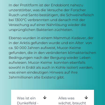
In der Protitform ist der Endobiont nahezu
unzerstörbar, was die Versuche der Forscher
Rusch und Santo bestätigen, die Schweinefleisch
bei 1300°C verbrannten und danach mit der
Veraschung auf einer Nährlösung wieder die
ursprünglichen Bakterien züchteten.
Ebenso wurden in einem Mammut-Kadaver, der
in der Arktis gefunden wurde und ein Alter von
ca. 50 000 Jahren aufweist, Mucor-Keime
gefunden, die in den veränderten klimakterischen
Bedingungen nach der Bergung wieder Leben
aufwiesen. Mucor-Keime konnten ebenfalls
sowohl in Erdöl als auch in Kohle isoliert werden,
was einen eindeutigen Hinweis auf ihre
Jahrmillionen alte Existenz gibt.
Was ist ein
Alles was
Dunkelfeld -
wächst, braucht