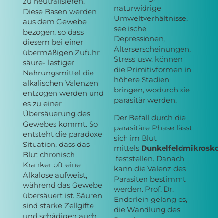
zu neutralisieren.
naturwidrige
Diese Basen werden
Umweltverhältnisse,
aus dem Gewebe
seelische
bezogen, so dass
Depressionen,
diesem bei einer
Alterserscheinungen,
übermäßigen Zufuhr
Stress usw. können
säure- lastiger
die Primitivformen in
Nahrungsmittel die
höhere Stadien
alkalischen Valenzen
bringen, wodurch sie
entzogen werden und
parasitär werden.
es zu einer
Übersäuerung des
Der Befall durch die
Gewebes kommt. So
parasitäre Phase lässt
entsteht die paradoxe
sich im Blut
Situation, dass das
mittels
Dunkelfeldmikrosk
Blut chronisch
feststellen. Danach
Kranker oft eine
kann die Valenz des
Alkalose aufweist,
Parasiten bestimmt
während das Gewebe
werden. Prof. Dr.
übersäuert ist. Säuren
Enderlein gelang es,
sind starke Zellgifte
die Wandlung des
und schädigen auch