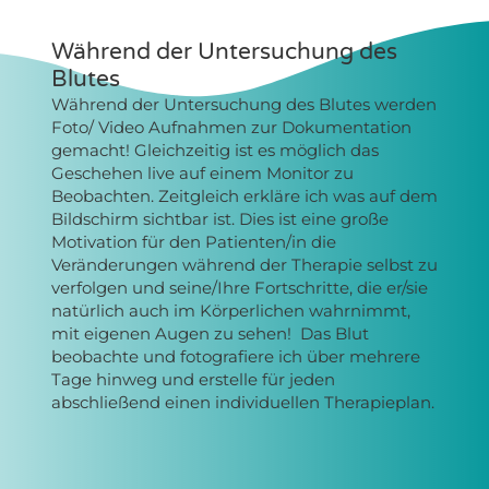
Während der Untersuchung des
Blutes
Während der Untersuchung des Blutes werden
Foto/ Video Aufnahmen zur Dokumentation
gemacht! Gleichzeitig ist es möglich das
Geschehen live auf einem Monitor zu
Beobachten.
Zeitgleich erkläre ich was auf dem
Bildschirm sichtbar ist.
Dies ist eine große
Motivation für den Patienten
/in
die
Veränderungen während der Therapie selbst zu
verfolgen und seine
/Ihre
Fortschritte, die er
/sie
natürlich auch im Körperlichen wahrnimmt,
mit eigenen Augen zu sehen! Das Blut
beobachte und fotografiere ich über mehrere
Tage hinweg und erstelle für jeden
abschließend einen individuellen Therapieplan.