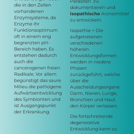
Parasiten zu
die in den Zellen
dokumentieren und
vorhandenen
isopathische
Arzneimittel
Enzymsysteme, da
zu entwickeln.
Enzyme ihr
Funktionsoptimum
Isopathie > Die
oft in einem eng
aufgetretenen
begrenzten pH-
verschiedenen
Bereich haben. Es
höheren
entstehen dadurch
Entwicklungsformen
auch die
werden in niedere
cancerogenen freien
Phasen
Radikale. Vor allem
zurückgeführt, welche
begünstigt das saure
über die
Milieu die pathogene
Ausscheidungsorgane
Aufwärtsentwicklung
Darm, Nieren, Lunge,
des Symbionten und
Bronchien und Haut
ist Ausgangspunkt
den Körper verlassen.
der Erkrankung.
Die fortschreitende
degenerative
Entwicklung kann zu