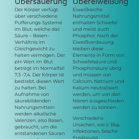
Übersäuerung
Übereiweißung
Der Körper verfügt
Eiweißreiche
über verschiedene
Nahrungsmittel
Pufferungs-Systeme
enthalten Schwefel
im Blut, welche das
und meist auch
Säure – Basen-
Phosphor. Nach der
Verhältnis im
Eiweißverdauung
Gleichgewicht zu
bleiben diese
halten vermögen. Der
Elemente in Form von
pH-Wert im Blut
Schwefelsäure und
beträgt im Normalfall
Phosphorsäure übrig
7,3 -7,4. Der Körper ist
und müssen von
bestrebt, diesen Wert
Calcium, Natrium und
zu halten. Bei
Kalium neutralisiert
Aufnahme von
werden, um von den
säurebildenden
Nieren ausgeschieden
Nahrungsmitteln
werden zu können.
werden alkalische
Verschiedene
Valenzen, also Basen,
Ursachen, wie z. Bsp.
gebraucht, um die
Infektionen, falsche
entstandenen Säuren
Ernährung,